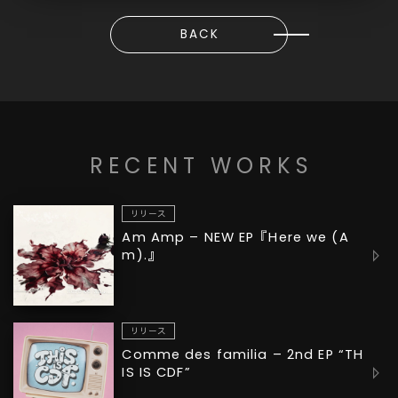
BACK
RECENT WORKS
リリース
Am Amp – NEW EP『Here we (A
m).』
リリース
Comme des familia – 2nd EP “TH
IS IS CDF”