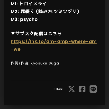
M1: トロイメライ
M2: 罪綴り (読み方:ツミツヅリ)
M3: psych
o
▼サブスク配信はこちら
https://lnk.to/am-amp-where-am
-we
作詞/作曲: Kyosuke Suga
SHARE